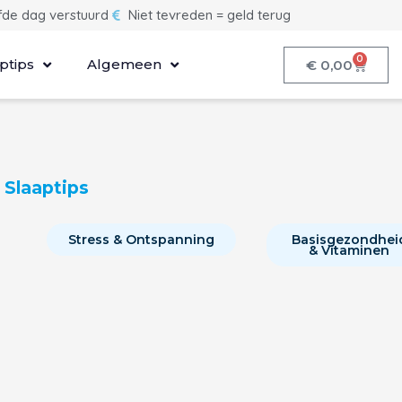
lfde dag verstuurd
Niet tevreden = geld terug
0
ptips
Algemeen
€
0,00
Slaaptips
Stress & Ontspanning
Basisgezondhei
& Vitaminen