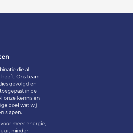
ten
natie die al
heeft. Ons team
dies gevolgd en
toegepast in de
l onze kennis en
ige doel wat wij
en slapen.
 voor meer energie,
eur, minder