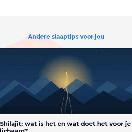
Andere slaaptips voor jou
Shilajit: wat is het en wat doet het voor je
lichaam?